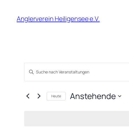
Anglerverein Heiligensee e.V.
Veranstaltungen
Bitte
Suche
Schlüsselwort
und
eingeben.
Anstehende
Suche
Ansichten,
Heute
nach
Datum
Navigation
Veranstaltungen
wählen.
Schlüsselwort.