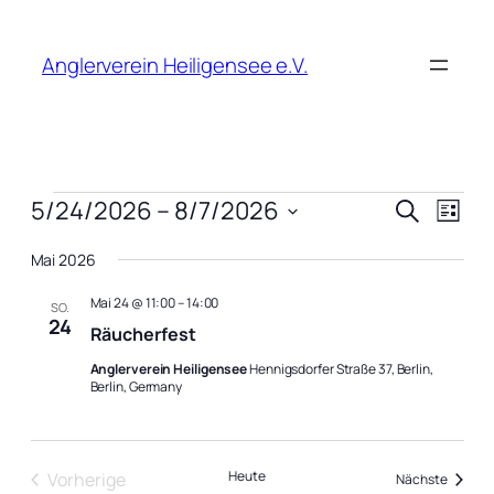
Anglerverein Heiligensee e.V.
Veranstaltungen
Verans
Vera
5/24/2026
 – 
8/7/2026
Suche
Liste
Ansi
Suche
Datum
Navi
Mai 2026
wählen.
und
Mai 24 @ 11:00
–
14:00
Ansich
SO.
24
Räucherfest
Naviga
Anglerverein Heiligensee
Hennigsdorfer Straße 37, Berlin,
Berlin, Germany
Heute
Vorherige
Veranst
Nächste