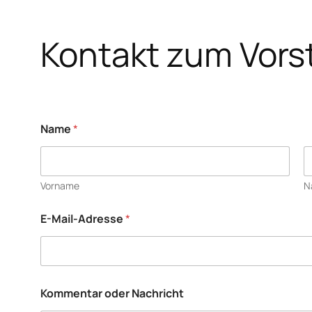
Kontakt zum Vors
Name
*
Vorname
N
E-Mail-Adresse
*
*
Kommentar oder Nachricht
E
-